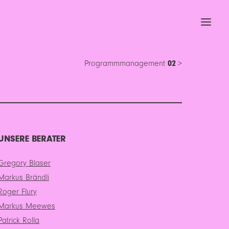
Programm­manage­ment
02
UNSERE BERATER
Gregory Blaser
Markus Brändli
Roger Flury
Markus Meewes
Patrick Rolla